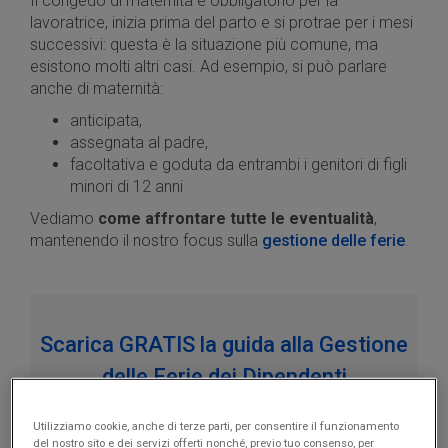
Il congedo di maternità è obbligatorio per la
lavoratrice, inizia prima del parto e si protrae per i mesi
successivi: questa è la situazione più comune, ma
esistono molti altri casi. Ad esempio, si può parlare
anche di maternità:
anticipata,
assegnata al padre,
facoltativa e goduta da entrambi i genitori di figli
minori di 12 anni
Vediamo
come affrontare tutte le eventualità
,
mantenendo il nostro focus sulla
gestione delle ferie
.
Scarica GRATIS la guida alla Gestione
delle Ferie dei Dipendenti
Scopri tutti i consigli per la gestione delle ferie
nella
Utilizziamo cookie, anche di terze parti, per consentire il funzionamento
tua Azienda
.
del nostro sito e dei servizi offerti nonché, previo tuo consenso, per