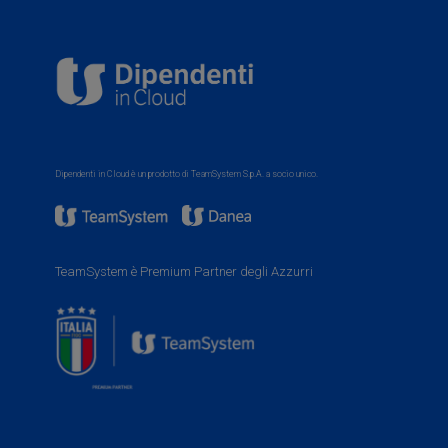
Dipendenti in Cloud è un prodotto di TeamSystem S.p.A. a socio unico.
TeamSystem è Premium Partner degli Azzurri