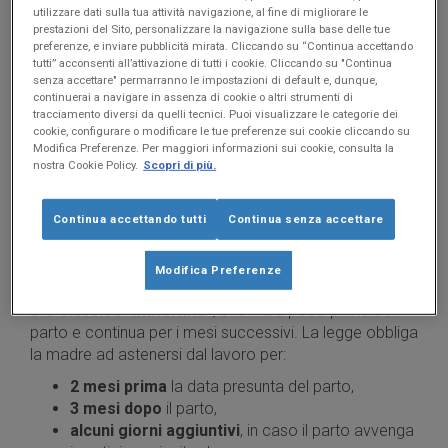
utilizzare dati sulla tua attività navigazione, al fine di migliorare le
prestazioni del Sito, personalizzare la navigazione sulla base delle tue
SCARICA ORA LA GUIDA IN PDF
preferenze, e inviare pubblicità mirata. Cliccando su “Continua accettando
tutti” acconsenti all’attivazione di tutti i cookie. Cliccando su "Continua
senza accettare" permarranno le impostazioni di default e, dunque,
continuerai a navigare in assenza di cookie o altri strumenti di
tracciamento diversi da quelli tecnici. Puoi visualizzare le categorie dei
cookie, configurare o modificare le tue preferenze sui cookie cliccando su
La maturazione delle ferie in maternità
Modifica Preferenze. Per maggiori informazioni sui cookie, consulta la
nostra Cookie Policy.
Scopri di più.
Le ferie maturano durante la maternità? Non esiste
un’unica risposta. Tutto dipende dalla
tipologia di
Continua accettando tutti
Continua senza accettare
congedo
.
Modifica Preferenze
Congedo di maternità obbligatorio
È la
classica “maternità”
, che inizia poco prima del
parto e continua per i mesi successivi. La legge obbliga
la madre ad astenersi dal lavoro per:
2 mesi prima
la data presunta del parto,
3 mesi dopo
il parto,
alcuni giorni aggiuntivi
, in caso il parto avvenga