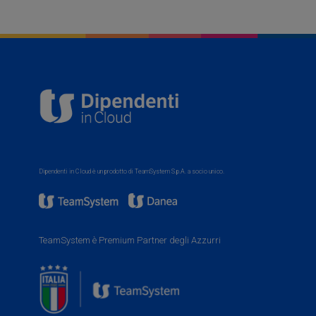
Dipendenti in Cloud è un prodotto di TeamSystem S.p.A. a socio unico.
TeamSystem è Premium Partner degli Azzurri