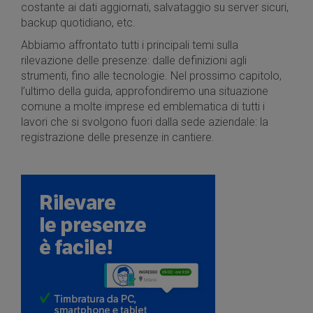
costante ai dati aggiornati, salvataggio su server sicuri,
backup quotidiano, etc.
Abbiamo affrontato tutti i principali temi sulla
rilevazione delle presenze: dalle definizioni agli
strumenti, fino alle tecnologie. Nel prossimo capitolo,
l’ultimo della guida, approfondiremo una situazione
comune a molte imprese ed emblematica di tutti i
lavori che si svolgono fuori dalla sede aziendale: la
registrazione delle presenze in cantiere.