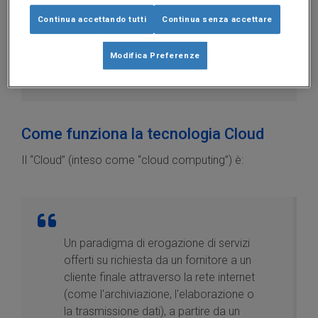
Scopri tutti i consigli per la rilevazione delle presenze
dei tuoi dipendenti.
Continua accettando tutti
Continua senza accettare
Modifica Preferenze
SCARICA ORA LA GUIDA IN PDF
Come funziona la tecnologia Cloud
Il “Cloud” (inteso come “cloud computing”) è:
Un paradigma di erogazione di servizi
offerti su richiesta da un fornitore a un
cliente finale attraverso la rete internet
(come l'archiviazione, l'elaborazione o
la trasmissione dati), a partire da un