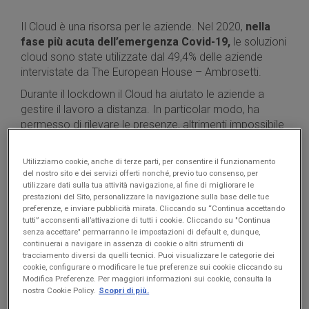
Il Cloud è una risorsa per le aziende. Nel 2020,
nella
fase più acuta dell’emergenza Covid-19,
le soluzioni
cloud sono state utilizzate dal 49,4% delle aziende
intervistate da The European House – Ambrosetti.
Durante il lockdown il Cloud ha aiutato le aziende a
gestire il lavoro a distanza. In particolar modo, ha
permesso di rilevare le presenze, altrimenti impossibile
con i marcatempo o con
altri sistemi di timbratura
.
Vediamo quindi in cosa consiste la tecnologia Cloud e
Utilizziamo cookie, anche di terze parti, per consentire il funzionamento
del nostro sito e dei servizi offerti nonché, previo tuo consenso, per
perché
dovrebbe essere utilizzata anche ora
che
utilizzare dati sulla tua attività navigazione, al fine di migliorare le
molti dipendenti sono tornati a lavorare in presenza.
prestazioni del Sito, personalizzare la navigazione sulla base delle tue
preferenze, e inviare pubblicità mirata. Cliccando su “Continua accettando
tutti” acconsenti all’attivazione di tutti i cookie. Cliccando su "Continua
senza accettare" permarranno le impostazioni di default e, dunque,
continuerai a navigare in assenza di cookie o altri strumenti di
tracciamento diversi da quelli tecnici. Puoi visualizzare le categorie dei
Scarica GRATIS la guida per Aziende
cookie, configurare o modificare le tue preferenze sui cookie cliccando su
Modifica Preferenze. Per maggiori informazioni sui cookie, consulta la
alla Rilevazione Presenze
nostra Cookie Policy.
Scopri di più.