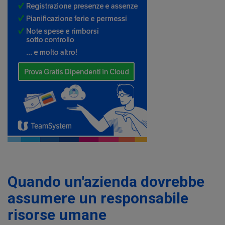
Quando un'azienda dovrebbe
assumere un responsabile
risorse umane