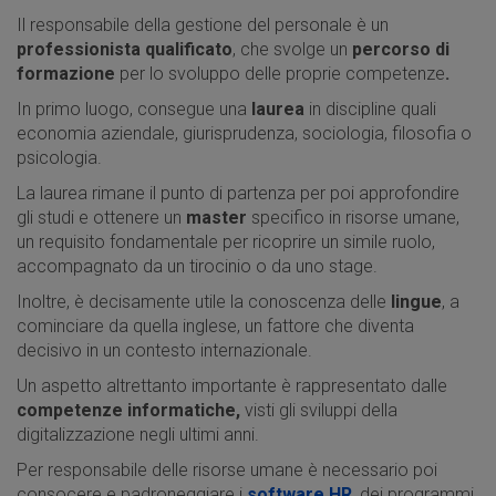
Il responsabile della gestione del personale è un
professionista qualificato
, che svolge un
percorso di
formazione
per lo svoluppo delle proprie competenze
.
In primo luogo, consegue una
laurea
in discipline quali
economia aziendale, giurisprudenza, sociologia, filosofia o
psicologia.
La laurea rimane il punto di partenza per poi approfondire
gli studi e ottenere un
master
specifico in risorse umane,
un requisito fondamentale per ricoprire un simile ruolo,
accompagnato da un tirocinio o da uno stage.
Inoltre, è decisamente utile la conoscenza delle
lingue
, a
cominciare da quella inglese, un fattore che diventa
decisivo in un contesto internazionale.
Un aspetto altrettanto importante è rappresentato dalle
competenze informatiche,
visti gli sviluppi della
digitalizzazione negli ultimi anni.
Per responsabile delle risorse umane è necessario poi
consocere e padroneggiare i
software HR
, dei programmi