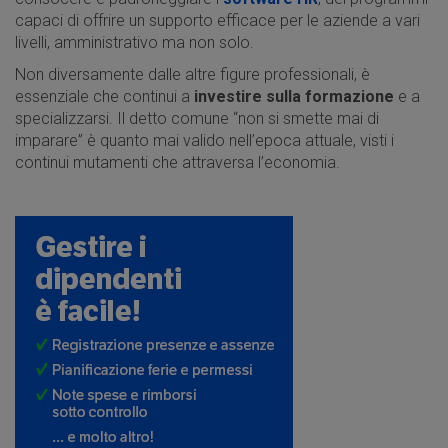
capaci di offrire un supporto efficace per le aziende a vari
livelli, amministrativo ma non solo.
Non diversamente dalle altre figure professionali, è
essenziale che continui a
investire sulla formazione
e a
specializzarsi. Il detto comune “non si smette mai di
imparare” è quanto mai valido nell’epoca attuale, visti i
continui mutamenti che attraversa l’economia.