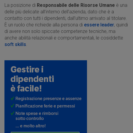
La posizione di
Responsabile delle Risorse Umane
è una
delle più delicate all’interno dell’azienda, dato che è a
contatto con tutti i dipendenti, dall’ultimo arrivato al titolare.
È un ruolo che richiede alla persona di
essere leader
, quindi
di avere non solo spiccate competenze tecniche, ma
anche abilità relazionali e comportamentali, le cosiddette
soft skills
.