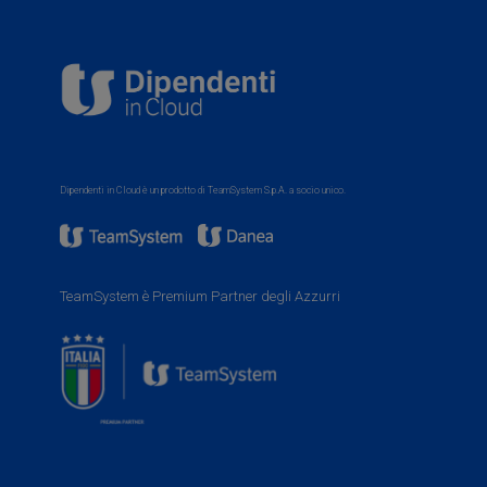
Dipendenti in Cloud è un prodotto di TeamSystem S.p.A. a socio unico.
TeamSystem è Premium Partner degli Azzurri