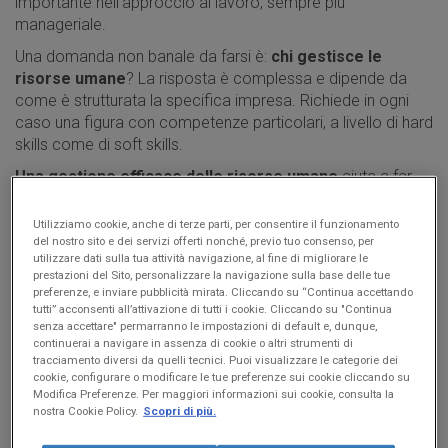
importante nell’approccio al lavoro, sempre più
manageriale.
Una domanda non banale da farsi è:
chi gestisce le
risorse umane
? La risposta è complessa e dipende da
come è strutturata la specifica impresa. Richiede in ogni
caso una figura con competenze particolari, a livello di hard
skills come di soft skills.
Una gestione efficace delle risorse umane
aiuta a far
crescere la produttività di un’azienda e di mantenere
stabilità interna. La dobbiamo perciò considerare come
Utilizziamo cookie, anche di terze parti, per consentire il funzionamento
una questione prioritaria.
del nostro sito e dei servizi offerti nonché, previo tuo consenso, per
utilizzare dati sulla tua attività navigazione, al fine di migliorare le
prestazioni del Sito, personalizzare la navigazione sulla base delle tue
preferenze, e inviare pubblicità mirata. Cliccando su “Continua accettando
tutti” acconsenti all’attivazione di tutti i cookie. Cliccando su "Continua
senza accettare" permarranno le impostazioni di default e, dunque,
Indice
continuerai a navigare in assenza di cookie o altri strumenti di
tracciamento diversi da quelli tecnici. Puoi visualizzare le categorie dei
Cosa sono le risorse umane
cookie, configurare o modificare le tue preferenze sui cookie cliccando su
Modifica Preferenze. Per maggiori informazioni sui cookie, consulta la
Perché è importante la gestione delle risorse
nostra Cookie Policy.
Scopri di più.
umane
Come gestire le risorse umane