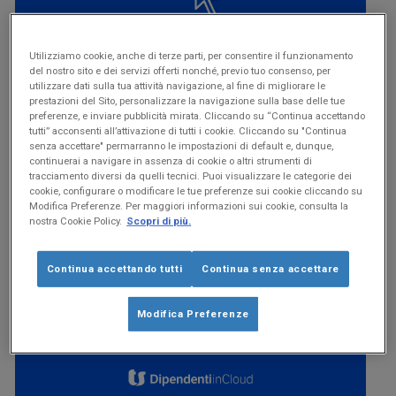
Utilizziamo cookie, anche di terze parti, per consentire il funzionamento
del nostro sito e dei servizi offerti nonché, previo tuo consenso, per
utilizzare dati sulla tua attività navigazione, al fine di migliorare le
prestazioni del Sito, personalizzare la navigazione sulla base delle tue
Gestisci
preferenze, e inviare pubblicità mirata. Cliccando su “Continua accettando
tutti” acconsenti all’attivazione di tutti i cookie. Cliccando su "Continua
le notifiche
senza accettare" permarranno le impostazioni di default e, dunque,
continuerai a navigare in assenza di cookie o altri strumenti di
tracciamento diversi da quelli tecnici. Puoi visualizzare le categorie dei
Come ricevere le notifiche che preferisci tramite i canali
cookie, configurare o modificare le tue preferenze sui cookie cliccando su
che desideri.
Modifica Preferenze. Per maggiori informazioni sui cookie, consulta la
nostra Cookie Policy.
Scopri di più.
Guarda la videoguida
Continua accettando tutti
Continua senza accettare
Modifica Preferenze