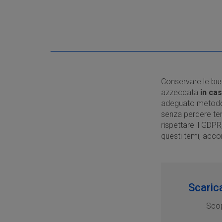
Conservare le bus
azzeccata
in cas
adeguato metodo 
senza perdere tem
rispettare il GDP
questi temi, acco
Scaric
Scopr