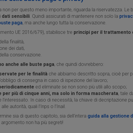
a non per questo meno importante, riguarda la riservatezza. Le 
i
dati sensibili
. Quindi assicurati di mantenere non solo la
privac
buste paga
, ma anche lungo tutta la conservazione.
amento UE 2016/679), stabilisce tre
principi per il trattamento 
ella finalità,
ne dei dati,
 della conservazione.
ano anche alle buste paga
, che quindi dovrebbero:
ervate per le finalità
che abbiamo descritto sopra, cioè per po
l’obbligo di consegna in caso di ispezione del lavoro;
 periodicamente
ed eliminate se non sono più utili allo scopo;
 per più di cinque anni, ma solo in forma mascherata
, tale 
le l’interessato. In caso di necessità, la chiave di decriptazione 
le autorità, quali l’Inps o l’Inail.
ermine sia di questo capitolo, sia dell'intera
guida alla gestione 
 argomento non ha più segreti!