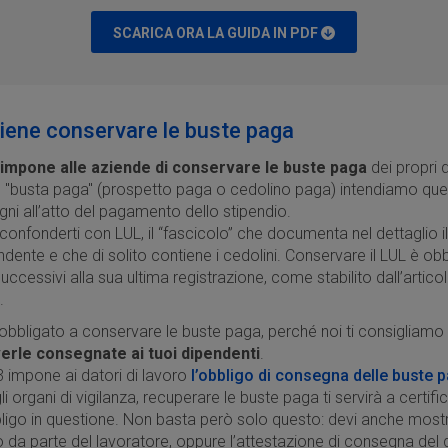
SCARICA ORA LA GUIDA IN PDF
iene conservare le buste paga
mpone alle aziende di conservare le buste paga
dei propri d
ne "busta paga" (prospetto paga o cedolino paga) intendiamo q
i all’atto del pagamento dello stipendio.
confonderti con LUL, il “fascicolo” che documenta nel dettaglio il
ndente e che di solito contiene i cedolini. Conservare il LUL è ob
successivi alla sua ultima registrazione, come stabilito dall’artic
.
 obbligato a conservare le buste paga, perché noi ti consigliamo 
erle consegnate ai tuoi dipendenti
.
 impone ai datori di lavoro
l’obbligo di consegna delle buste 
 organi di vigilanza, recuperare le buste paga ti servirà a certifi
ligo in questione. Non basta però solo questo: devi anche mostra
o da parte del lavoratore, oppure l’attestazione di consegna de