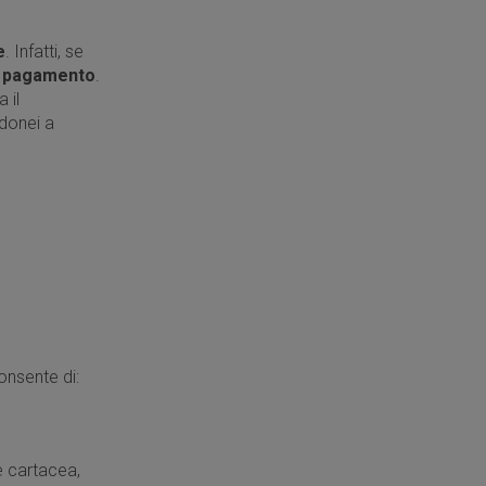
e
. Infatti, se
l pagamento
.
 il
donei a
onsente di:
e cartacea,