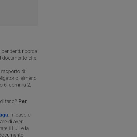
ipendenti; ricorda
uel documento che
 rapporto di
bligatorio, almeno
olo 6, comma 2,
di farlo?
Per
paga
. In caso di
care di aver
re il LUL e la
l documento