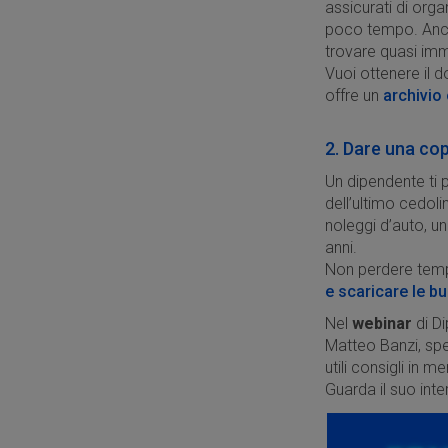
assicurati di orga
poco tempo. Anche
trovare quasi imme
Vuoi ottenere il d
offre un
archivio 
2. Dare una co
Un dipendente ti 
dell’ultimo cedolin
noleggi d’auto, un
anni.
Non perdere tempo
e scaricare le b
Nel
webinar
di D
Matteo Banzi, spec
utili consigli in 
Guarda il suo int