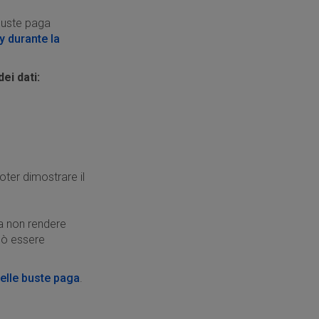
buste paga
y durante la
dei dati:
ter dimostrare il
da non rendere
può essere
delle buste paga
.