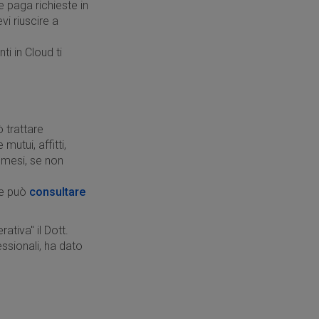
e paga richieste in
evi riuscire a
i in Cloud ti
 trattare
mutui, affitti,
i mesi, se non
re può
consultare
ativa" il Dott.
essionali, ha dato