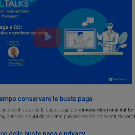
tempo conservare le buste paga
nere archiviazione le buste paga per
almeno dieci anni dal te
ro,
periodo in cui il dipendente può procedere ad eventuali const
e delle buste paga e privacy