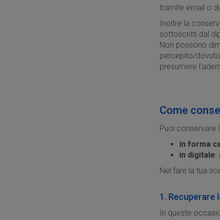
tramite email o d
Inoltre la conser
sottoscritti dal 
Non possono dimo
percepito/dovuto 
presumere l’ademp
Come conserv
Puoi conservare l
in forma c
in digitale
:
Nel fare la tua sc
1. Recuperare 
In queste occasio