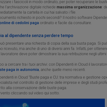
nizzare i fascicoli in modo ordinato, per poter recuperare le bust
 l’archiviazione digitale richiede
massima organizzazione
: d
diatamente la cartella in cui hai salvato i file.
ocumento richiesto in pochi secondi? Il nostro software Dipendent
online di cedolini paga
ordinato e facile da consultare.
pia al dipendente senza perdere tempo
può presentare una richiesta di copia della sua busta paga. Si può
o ricevuto, ma anche di uno di diversi anni fa. Infatti, per ottenere 
 lavoratore deve poter dimostrare la sua retribuzione negli ultim
 a cercare tra i tuoi archivi: con Dipendenti in Cloud il lavorato
uste paga in autonomia
, anche quelle meno recenti.
ipendenti in Cloud "Buste paga e CU: tra normativa e gestione oper
ialista nel controllo di gestione delle imprese e degli studi prof
merito alla conservazione delle buste paga.
ervento cliccando sul video qui sotto.