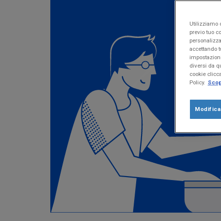
Utilizziamo c
previo tuo co
personalizza
accettando t
impostazioni
diversi da qu
cookie clicc
Policy.
Scopr
Modific