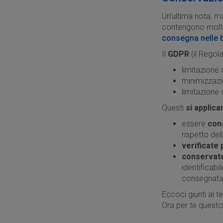
Un’ultima nota, m
contengono molt
consegna nelle 
Il
GDPR
(il Regol
limitazione d
minimizzazio
limitazione
Questi
si applic
essere
cons
rispetto del
verificate
conservate
identificabi
consegnata al
Eccoci giunti al t
Ora per te questo