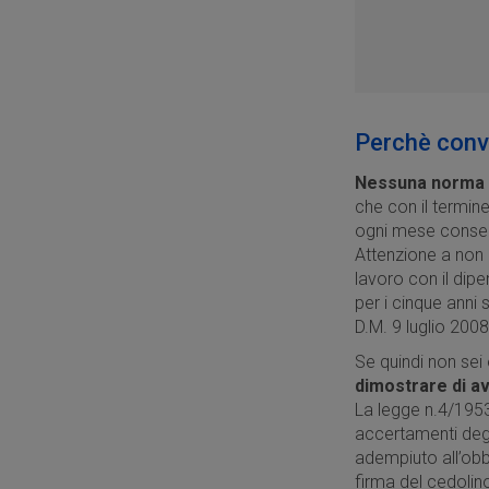
Perchè conv
Nessuna norma i
che con il termi
ogni mese consegn
Attenzione a non 
lavoro con il dipe
per i cinque anni 
D.M. 9 luglio 2008
Se quindi non sei
dimostrare di av
La legge n.4/1953
accertamenti degli
adempiuto all’obb
firma del cedolin