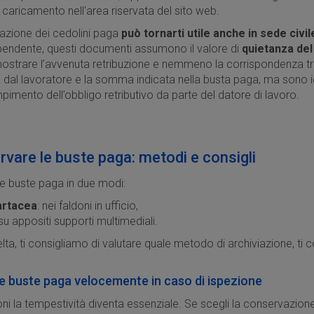
i caricamento nell'area riservata del sito web.
vazione dei cedolini paga
può tornarti utile anche in
sede civil
dipendente, questi documenti assumono il valore di
quietanza de
strare l’avvenuta retribuzione e nemmeno la corrispondenza tra
dal lavoratore e la somma indicata nella busta paga, ma sono i
imento dell’obbligo retributivo da parte del datore di lavoro.
are le buste paga: metodi e consigli
e buste paga in due modi:
artacea
: nei faldoni in ufficio,
 su appositi supporti multimediali.
elta, ti consigliamo di valutare quale metodo di archiviazione, ti c
le buste paga velocemente in caso di ispezione
ni la tempestività diventa essenziale. Se scegli la conservazion