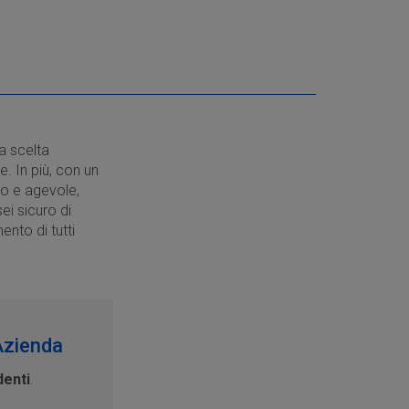
a scelta
. In più, con un
o e agevole,
ei sicuro di
nto di tutti
Azienda
denti
.