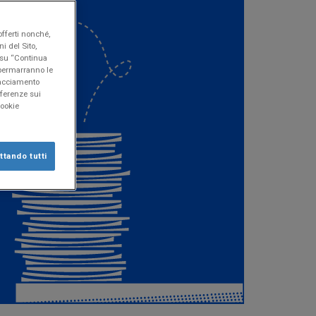
offerti nonché,
i del Sito,
o su “Continua
" permarranno le
tracciamento
eferenze sui
Cookie
tando tutti