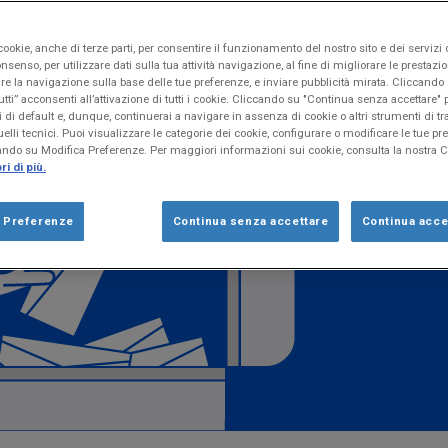
ookie, anche di terze parti, per consentire il funzionamento del nostro sito e dei servizi 
nsenso, per utilizzare dati sulla tua attività navigazione, al fine di migliorare le prestazion
re la navigazione sulla base delle tue preferenze, e inviare pubblicità mirata. Cliccand
utti” acconsenti all’attivazione di tutti i cookie. Cliccando su "Continua senza accettare
 di default e, dunque, continuerai a navigare in assenza di cookie o altri strumenti di 
elli tecnici. Puoi visualizzare le categorie dei cookie, configurare o modificare le tue pr
ando su Modifica Preferenze. Per maggiori informazioni sui cookie, consulta la nostra 
i di più.
a Preferenze
Continua senza accettare
Continua accet