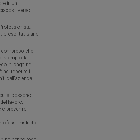
re in un
isposti verso il
 Professionista
i presentati siano
mo compreso che
d esempio, la
edolini paga nei
 nel reperire i
ti dall’azienda
n cui si possono
 del lavoro,
 e prevenire
Professionisti che
ributo hanno reso