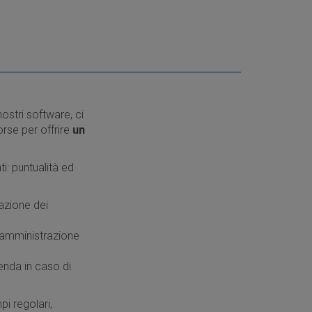
ostri software, ci
rse per offrire
un
i: puntualità ed
razione dei
i amministrazione
enda in caso di
.
pi regolari,