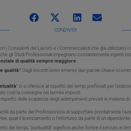
CONDIVIDI
 i Consulenti del Lavoro e i Commercialisti che già utilizzano i n
che gli Studi Professionali impegnano costantemente ingenti riso
enziale di qualità sempre maggiore
.
e qualità
? Dagli incontri sono emerse due parole chiave ricorrent
ntualità
” ci si riferisce al rispetto dei tempi prefissati per l’elabo
ndo così la consegna nei termini imposti.
l rispetto delle scadenze degli adempimenti previsti in materia d
acità da parte del Professionista di supportare prontamente l’azi
ise, quali il licenziamento o l’infortunio da parte di un dipendente
tto dei tempi, “puntualità” significa anche fornire il servizio in tem