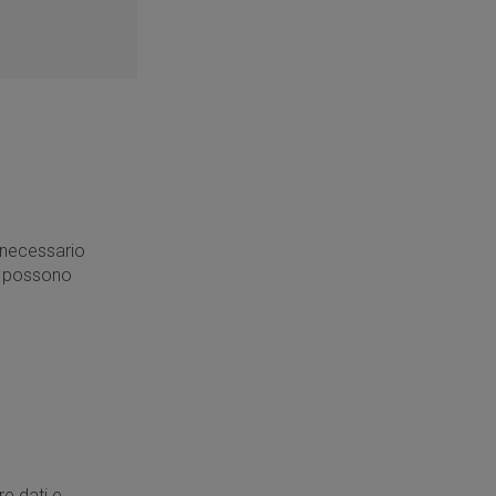
 necessario
ti possono
re dati e