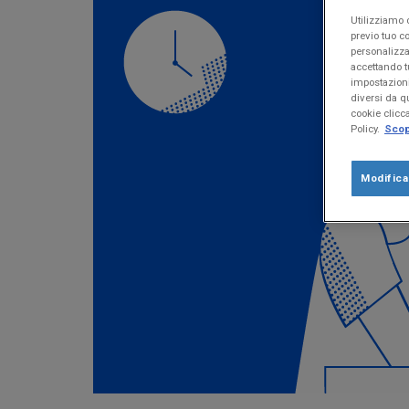
Utilizziamo c
previo tuo co
personalizza
accettando t
impostazioni
diversi da qu
cookie clicc
Policy.
Scopr
Modific