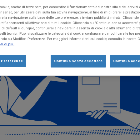
ookie, anche di terze parti, per consentire il funzionamento del nostro sito e dei servizi 
nsenso, per utilizzare dati sulla tua attività navigazione, al fine di migliorare le prestazion
re la navigazione sulla base delle tue preferenze, e inviare pubblicità mirata. Cliccand
utti” acconsenti all’attivazione di tutti i cookie. Cliccando su "Continua senza accettare
 di default e, dunque, continuerai a navigare in assenza di cookie o altri strumenti di 
elli tecnici. Puoi visualizzare le categorie dei cookie, configurare o modificare le tue pr
ando su Modifica Preferenze. Per maggiori informazioni sui cookie, consulta la nostra 
i di più.
a Preferenze
Continua senza accettare
Continua accet