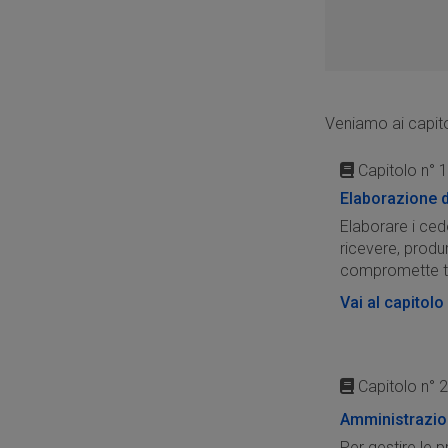
Veniamo ai capitol
Capitolo n° 1
Elaborazione d
Elaborare i ced
ricevere, produr
compromette tut
Vai al capitolo
Capitolo n° 2
Amministrazio
Per gestire le 