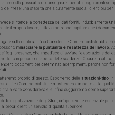
ensiamo alla possibilità di consegnare i cedolini paga pronti semp
 del mese: una stabilità che sicuramente lascia i clienti più ben d
invece s’intende la correttezza dei dati forniti. Indubbiamente un
nte il proprio lavoro, tuttavia potrebbe capitare che i document
à.
agare sulla quotidianità di Consulenti e Commercialisti, abbia
i possono
minacciare la puntualità e l'esattezza del lavoro
. A
dei fogli presenze, che impedisce di avviare l’elaborazione dei c
ettono in pericolo il rispetto delle scadenze. Oppure la difficoltà
endenti occorrenti per determinati adempimenti, perchè non forni
ati.
ratteremo proprio di questo. Esporremo delle
situazioni-tipo
, i
Consulenti e i Commercialisti, ne mostreremo l’impatto sulla qualità
o ma a volte considerevole, e infine suggeriremo come superare
ze.
della digitalizzazione degli Studi, un’operazione essenziale per i 
ai propri clienti un servizio di qualità superiore.
’ora i Consulenti e i Commercialisti che con il loro prezioso cont