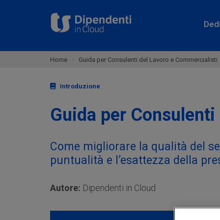
Ded
Home
Guida per Consulenti del Lavoro e Commercialisti
Introduzione
Guida per Consulenti
Come migliorare la qualità del s
puntualità e l’esattezza della pr
Autore:
Dipendenti in Cloud