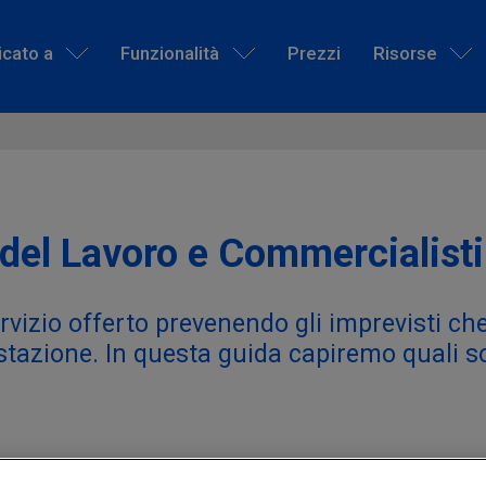
icato a
Funzionalità
Prezzi
Risorse
 del Lavoro e Commercialisti
ervizio offerto prevenendo gli imprevisti 
estazione. In questa guida capiremo quali 