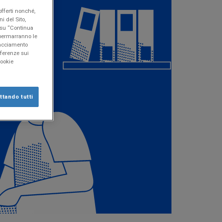
offerti nonché,
i del Sito,
o su “Continua
" permarranno le
tracciamento
eferenze sui
Cookie
tando tutti