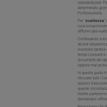
standardizzati. P
determinato giorno
Professionista.
Per “
esattezza
” 
cura scrupolosame
difformi alla realt
Continuando a ind
alcune situazion
ricezione tardiva 
tempi consueti e m
documenti dei dip
oppure mal archivi
In questa guida t
ritrovare tutti i 
spesso trascurat
queste circostan
Inoltre parleremo 
desiderano offrire 
Ringraziamo fin d