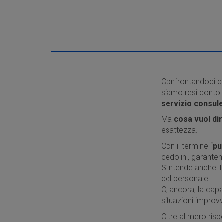
Confrontandoci con
siamo resi conto 
servizio consul
Ma
cosa vuol dir
esattezza.
Con il termine “
pu
cedolini, garante
S’intende anche i
del personale.
O, ancora, la cap
situazioni improvv
Oltre al mero rispe