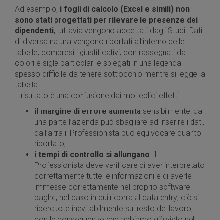
Ad esempio,
i fogli di calcolo (Excel e simili) non
sono stati progettati per rilevare le presenze dei
dipendenti
, tuttavia vengono accettati dagli Studi. Dati
di diversa natura vengono riportati all’interno delle
tabelle, compresi i giustificativi, contrassegnati da
colori e sigle particolari e spiegati in una legenda
spesso difficile da tenere sott’occhio mentre si legge la
tabella.
Il risultato è una confusione dai molteplici effetti:
il margine di errore aumenta
sensibilmente: da
una parte l’azienda può sbagliare ad inserire i dati,
dall’altra il Professionista può equivocare quanto
riportato;
i tempi di controllo si allungano
: il
Professionista deve verificare di aver interpretato
correttamente tutte le informazioni e di averle
immesse correttamente nel proprio software
paghe, nel caso in cui ricorra al data entry; ciò si
ripercuote inevitabilmente sul resto del lavoro,
con le conseguenze che abbiamo già visto nel