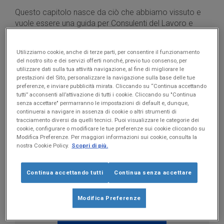
Questo capitolo nasce da ciò che abbiamo vissuto e
vuole essere una guida per Consulenti del Lavoro e
Commercialisti che hanno deciso offrire
un servizio di
qualità superiore
mediante l’impiego razionale e
Utilizziamo cookie, anche di terze parti, per consentire il funzionamento
strategico degli strumenti digitali.
del nostro sito e dei servizi offerti nonché, previo tuo consenso, per
utilizzare dati sulla tua attività navigazione, al fine di migliorare le
prestazioni del Sito, personalizzare la navigazione sulla base delle tue
preferenze, e inviare pubblicità mirata. Cliccando su “Continua accettando
tutti” acconsenti all’attivazione di tutti i cookie. Cliccando su "Continua
senza accettare" permarranno le impostazioni di default e, dunque,
Scarica GRATIS in PDF la guida
continuerai a navigare in assenza di cookie o altri strumenti di
tracciamento diversi da quelli tecnici. Puoi visualizzare le categorie dei
completa
cookie, configurare o modificare le tue preferenze sui cookie cliccando su
Modifica Preferenze. Per maggiori informazioni sui cookie, consulta la
per Consulenti del Lavoro e
nostra Cookie Policy.
Scopri di più.
Commercialisti
Continua accettando tutti
Continua senza accettare
Scopri tutti i consigli per offrire un servizio di qualità
superiore.
Modifica Preferenze
SCARICA ORA LA GUIDA