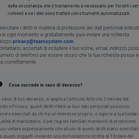
della circostanza che il trattamento è necessario per fornirti i ser
richiesti e se i dati sono trattati con strumenti automatizzati.
ercitare i diritti in materia di protezione dei dati personali indicat
 in ogni momento e gratuitamente puoi inviare una richiesta
dirizzo
privacy@teamsystem.com
.
ontattarci, accertati di includere il tuo nome, email, indirizzo post
umero di telefono per essere sicuro che la tua richiesta possa 
ta correttamente.
Cosa succede in caso di decesso?
n caso di tuo decesso, si applica l’articolo Articolo 2-tercies del
odice Privacy: questi diritti riferiti ai tuoi dati personali possono
ssere esercitati da chi ha un interesse proprio, o agisce a tua tutela 
ualità di mandatario, o per ragioni familiari meritevoli di protezione.
uoi vietare espressamente che alcuni di questi diritti siano esercitati
a questi soggetti inviando una dichiarazione scritta al Titolare del