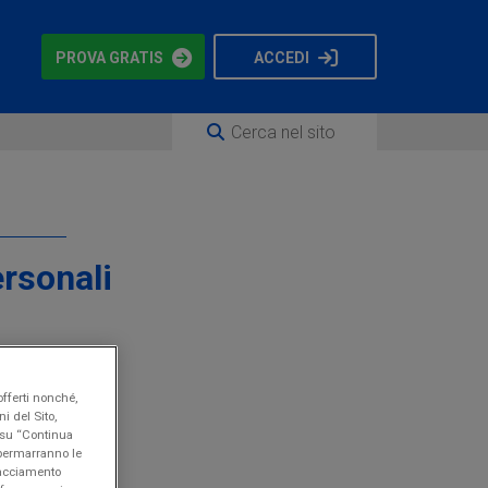
PROVA GRATIS
ACCEDI
ersonali
offerti nonché,
i del Sito,
li
o su “Continua
" permarranno le
tracciamento