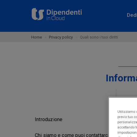
Ded
Home
Privacy policy
Quali sono i tuoi diritti
Informa
Utilizziamo c
previo tuo co
Qua
Introduzione
personalizza
accettando t
impostazioni
Chi siamo e come puoi contattarci