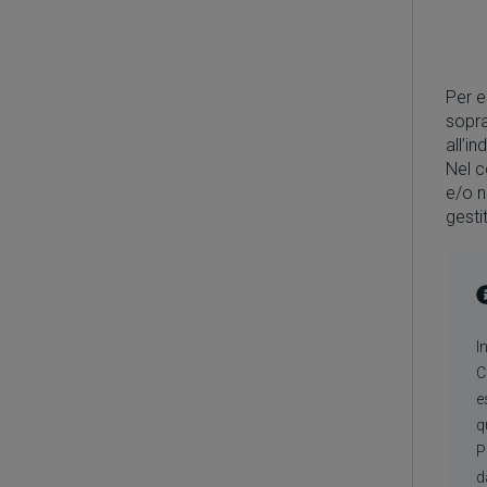
Per es
sopra
all’in
Nel c
e/o n
gesti
I
C
e
q
P
d