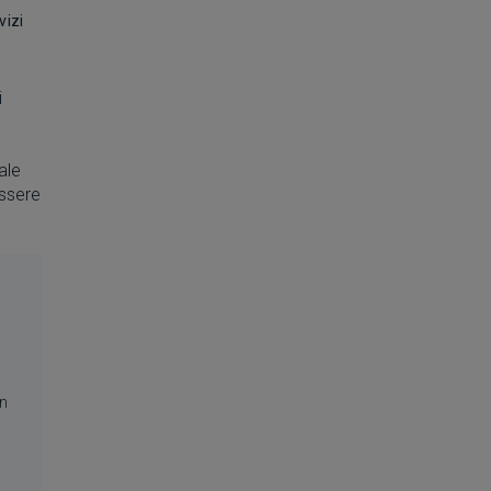
vizi
i
ale
essere
in