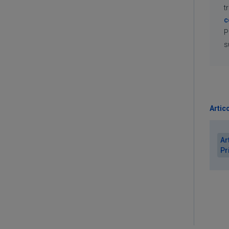
t
c
P
s
Artico
Ar
Pr