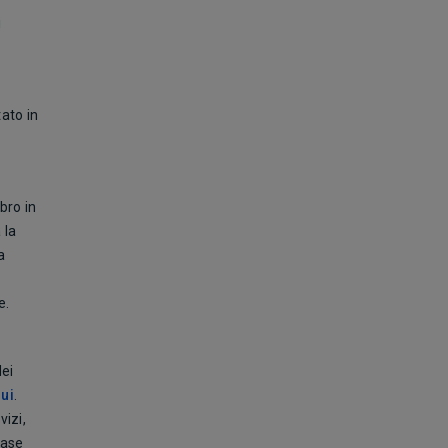
i
tato in
bro in
 la
a
e.
ei
ui
.
vizi,
base