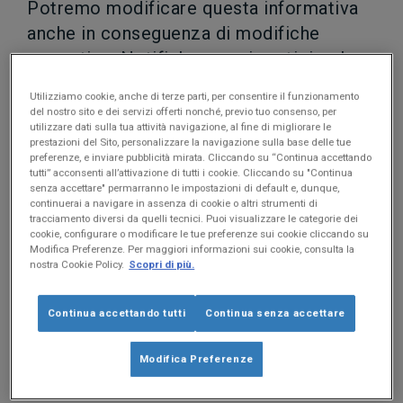
Potremo modificare questa informativa
anche in conseguenza di modifiche
normative. Notificheremo in anticipo le
eventuali modifiche della informativa.
Utilizziamo cookie, anche di terze parti, per consentire il funzionamento
del nostro sito e dei servizi offerti nonché, previo tuo consenso, per
Il testo dell'informativa aggiornato sarà disponibile sul
utilizzare dati sulla tua attività navigazione, al fine di migliorare le
prestazioni del Sito, personalizzare la navigazione sulla base delle tue
https://www.dipendentincloud.it/privacy/
sito:
.
preferenze, e inviare pubblicità mirata. Cliccando su “Continua accettando
tutti” acconsenti all’attivazione di tutti i cookie. Cliccando su "Continua
Puoi consultare tutte le precedenti versioni delle
senza accettare" permarranno le impostazioni di default e, dunque,
continuerai a navigare in assenza di cookie o altri strumenti di
link
informative privacy a questo
.
tracciamento diversi da quelli tecnici. Puoi visualizzare le categorie dei
cookie, configurare o modificare le tue preferenze sui cookie cliccando su
Modifica Preferenze. Per maggiori informazioni sui cookie, consulta la
nostra Cookie Policy.
Scopri di più.
Continua accettando tutti
Continua senza accettare
Modifica Preferenze