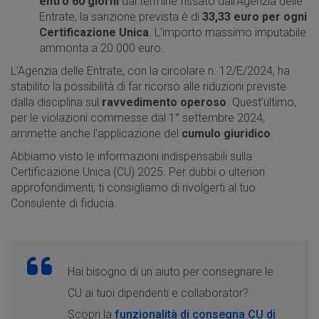
entro 60 giorni
dal termine fissato dall’Agenzia delle
Entrate, la sanzione prevista è di
33,33 euro per ogni
Certificazione Unica
. L’importo massimo imputabile
ammonta a 20.000 euro.
L’Agenzia delle Entrate, con la circolare n. 12/E/2024, ha
stabilito la possibilità di far ricorso alle riduzioni previste
dalla disciplina sul
ravvedimento operoso
. Quest’ultimo,
per le violazioni commesse dal 1° settembre 2024,
ammette anche l’applicazione del
cumulo giuridico
.
Abbiamo visto le informazioni indispensabili sulla
Certificazione Unica (CU) 2025. Per dubbi o ulteriori
approfondimenti, ti consigliamo di rivolgerti al tuo
Consulente di fiducia.
Hai bisogno di un aiuto per consegnare le
CU ai tuoi dipendenti e collaborator?
Scopri la
funzionalità di consegna CU di