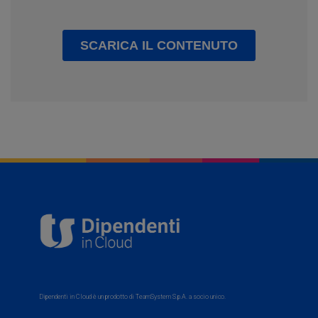
Dipendenti in Cloud è un prodotto di TeamSystem S.p.A. a socio unico.