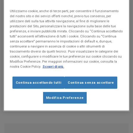
Utilizziamo cookie, anche di terze parti, per consentire il funzionamento
del nostro sito e dei servizi offerti nonché, previo tuo consenso, per
SCARICA ORA IL CHECKLIST
utilizzare dati sulla tua attività navigazione, al fine di migliorare le
prestazioni del Sito, personalizzare la navigazione sulla base delle tue
preferenze, e inviare pubblicità mirata. Cliccando su “Continua accettando
tutti” acconsenti all’attivazione di tutti i cookie. Cliccando su "Continua
senza accettare" permarranno le impostazioni di default e, dunque,
continuerai a navigare in assenza di cookie o altri strumenti di
tracciamento diversi da quelli tecnici. Puoi visualizzare le categorie dei
cookie, configurare o modificare le tue preferenze sui cookie cliccando su
Modifica Preferenze. Per maggiori informazioni sui cookie, consulta la
nostra Cookie Policy.
Scopri di più.
Continua accettando tutti
Continua senza accettare
Modifica Preferenze